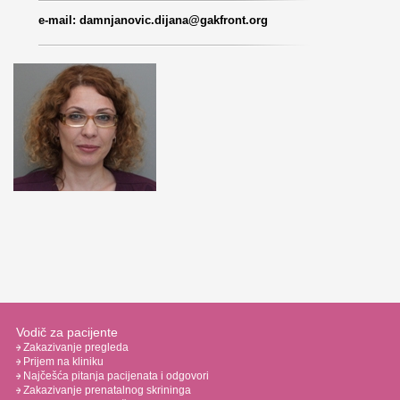
e-mail: damnjanovic.dijana@gakfront.org
Vodič za pacijente
Zakazivanje pregleda
Prijem na kliniku
Najčešća pitanja pacijenata i odgovori
Zakazivanje prenatalnog skrininga