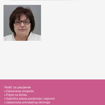
Vodič za pacijente
Zakazivanje pregleda
Prijem na kliniku
Najčešća pitanja pacijenata i odgovori
Zakazivanje prenatalnog skrininga