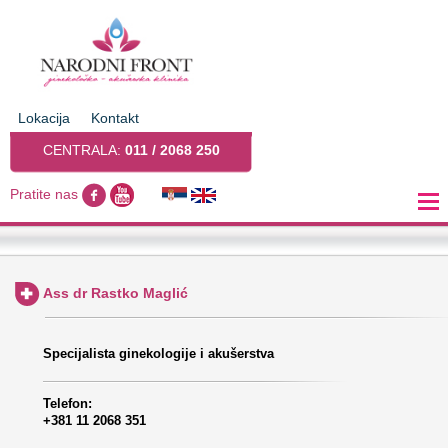
Lokacija
Kontakt
CENTRALA:
011 / 2068 250
Pratite nas
Ass dr Rastko Maglić
Specijalista ginekologije i akušerstva
Telefon:
+381 11 2068 351