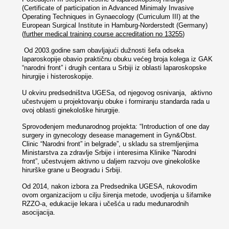
(Certificate of participation in Advanced Minimaly Invasive
Operating Techniques in Gynaecology (Curriculum III) at the
European Surgical Institute in Hamburg-Norderstedt (Germany)
(
further medical training course accreditation no 13255
)
Od 2003.godine sam obavljajući dužnosti šefa odseka
laparoskopije obavio praktičnu obuku većeg broja kolega iz GAK
“narodni front” i drugih centara u Srbiji iz oblasti laparoskopske
hirurgije i histeroskopije.
U okviru predsedništva UGESa, od njegovog osnivanja, aktivno
učestvujem u projektovanju obuke i formiranju standarda rada u
ovoj oblasti ginekološke hirurgije.
Sprovođenjem međunarodnog projekta: “Introduction of one day
surgery in gynecology desease management in Gyn&Obst.
Clinic “Narodni front” in belgrade”, u skladu sa stremljenjima
Ministarstva za zdravlje Srbije i interesima Klinike “Narodni
front”, učestvujem aktivno u daljem razvoju ove ginekološke
hirurške grane u Beogradu i Srbiji.
Od 2014, nakon izbora za Predsednika UGESA, rukovodim
ovom organizacijom u cilju širenja metode, uvodjenja u šifarnike
RZZO-a, edukacije lekara i učešća u radu međunarodnih
asocijacija.