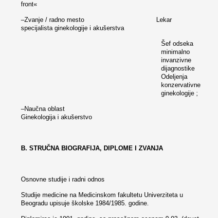
front«
–Zvanje / radno mesto Lekar
specijalista ginekologije i akušerstva
Šef odseka
minimalno
invanzivne
dijagnostike
Odeljenja
konzervativne
ginekologije ;
–Naučna oblast
Ginekologija i akušerstvo
B. STRUČNA BIOGRAFIJA, DIPLOME I ZVANJA
Osnovne studije i radni odnos
Studije medicine na Medicinskom fakultetu Univerziteta u
Beogradu upisuje školske 1984/1985. godine.