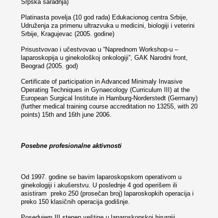
Srpska saradnja)
Platinasta povelja (10 god rada) Edukacionog centra Srbije,
Udruženja za primenu ultrazvuka u medicini, biologiji i veterini
Srbije, Kragujevac (2005. godine)
Prisustvovao i učestvovao u “Naprednom Workshop-u –
laparoskopija u ginekološkoj onkologiji”, GAK Narodni front,
Beograd (2005. god)
Certificate of participation in Advanced Minimaly Invasive
Operating Techniques in Gynaecology (Curriculum III) at the
European Surgical Institute in Hamburg-Norderstedt (Germany)
(further medical training course accreditation no 13255, with 20
points) 15
th
and 16
th
june 2006.
Posebne profesionalne aktivnosti
Od 1997. godine se bavim laparoskopskom operativom u
ginekologiji i akušerstvu. U poslednje 4 god operišem ili
asistiram preko 250 (prosečan broj) laparoskopkih operacija i
preko 150 klasičnih operacija godišnje.
Posedujem III stepen veštine u laparoskopskoj hirurgiji