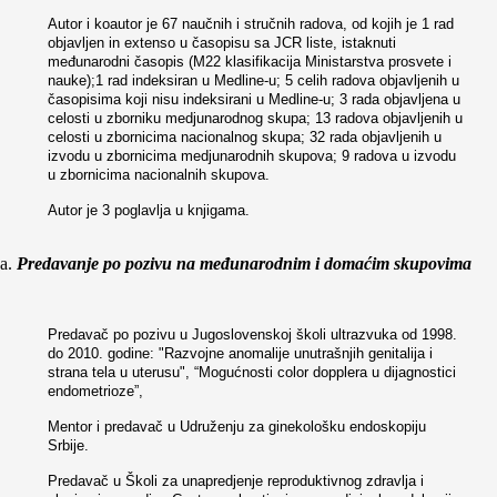
Autor i koautor je 67 naučnih i stručnih radova, od kojih je 1 rad
objavljen in extenso u časopisu sa JCR liste, istaknuti
međunarodni časopis (M22 klasifikacija Ministarstva prosvete i
nauke);1 rad indeksiran u Medline-u; 5 celih radova objavljenih u
časopisima koji nisu indeksirani u Medline-u; 3 rada objavljena u
celosti u zborniku medjunarodnog skupa; 13 radova objavljenih u
celosti u zbornicima nacionalnog skupa; 32 rada objavljenih u
izvodu u zbornicima medjunarodnih skupova; 9 radova u izvodu
u zbornicima nacionalnih skupova.
Autor je 3 poglavlja u knjigama.
Predavanje po pozivu na međunarodnim i domaćim skupovima
Predavač po pozivu u Jugoslovenskoj školi ultrazvuka od 1998.
do 2010. godine: "Razvojne anomalije unutrašnjih genitalija i
strana tela u uterusu", “Mogućnosti color dopplera u dijagnostici
endometrioze”,
Mentor i predavač u Udruženju za ginekološku endoskopiju
Srbije.
Predavač u Školi za unapredjenje reproduktivnog zdravlja i