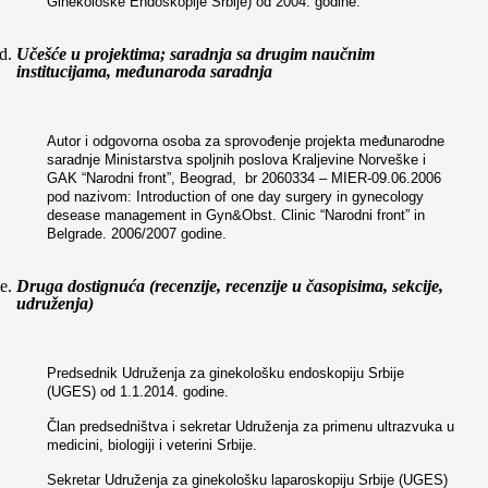
Ginekološke Endoskopije Srbije) od 2004. godine.
Učešće u projektima; saradnja sa drugim naučnim
institucijama, međunaroda saradnja
Autor i odgovorna osoba za sprovođenje projekta međunarodne
saradnje Ministarstva spoljnih poslova Kraljevine Norveške i
GAK “Narodni front”, Beograd, br 2060334 – MIER-09.06.2006
pod nazivom: Introduction of one day surgery in gynecology
desease management in Gyn&Obst. Clinic “Narodni front” in
Belgrade. 2006/2007 godine.
Druga dostignuća (recenzije, recenzije u časopisima, sekcije,
udruženja)
Predsednik Udruženja za ginekološku endoskopiju Srbije
(UGES) od 1.1.2014. godine.
Član predsedništva i sekretar Udruženja za primenu ultrazvuka u
medicini, biologiji i veterini Srbije.
Sekretar Udruženja za ginekološku laparoskopiju Srbije (UGES)