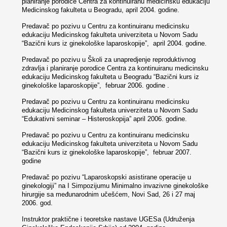
planiranje porodice Centra za kontinuiranu medicinsku edukaciju
Medicinskog fakulteta u Beogradu, april 2004. godine.
Predavač po pozivu u Centru za kontinuiranu medicinsku
edukaciju Medicinskog fakulteta univerziteta u Novom Sadu
“Bazični kurs iz ginekološke laparoskopije”, april 2004. godine.
Predavač po pozivu u Školi za unapredjenje reproduktivnog
zdravlja i planiranje porodice Centra za kontinuiranu medicinsku
edukaciju Medicinskog fakulteta u Beogradu “Bazični kurs iz
ginekološke laparoskopije”, februar 2006. godine .
Predavač po pozivu u Centru za kontinuiranu medicinsku
edukaciju Medicinskog fakulteta univerziteta u Novom Sadu
“Edukativni seminar – Histeroskopija” april 2006. godine.
Predavač po pozivu u Centru za kontinuiranu medicinsku
edukaciju Medicinskog fakulteta univerziteta u Novom Sadu
“Bazični kurs iz ginekološke laparoskopije”, februar 2007.
godine
Predavač po pozivu “Laparoskopski asistirane operacije u
ginekologiji” na I Simpozijumu Minimalno invazivne ginekološke
hirurgije sa međunarodnim učešćem, Novi Sad, 26 i 27 maj
2006. god.
Instruktor praktične i teoretske nastave UGESa (Udruženja