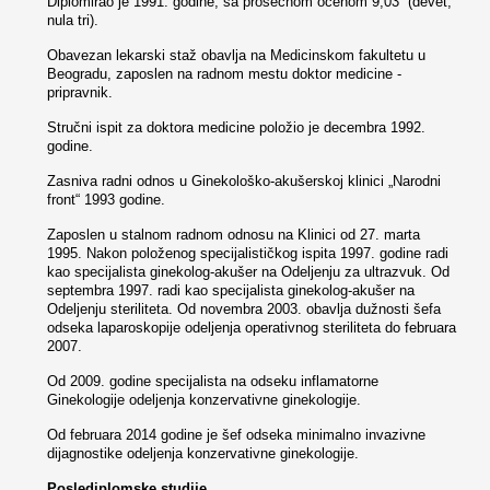
Diplomirao je 1991. godine, sa prosečnom ocenom 9,03 (devet,
nula tri).
Obavezan lekarski staž obavlja na Medicinskom fakultetu u
Beogradu, zaposlen na radnom mestu doktor medicine -
pripravnik.
Stručni ispit za doktora medicine položio je decembra 1992.
godine.
Zasniva radni odnos u Ginekološko-akušerskoj klinici „Narodni
front“ 1993 godine.
Zaposlen u stalnom radnom odnosu na Klinici od 27. marta
1995. Nakon položenog specijalističkog ispita 1997. godine radi
kao specijalista ginekolog-akušer na Odeljenju za ultrazvuk. Od
septembra 1997. radi kao specijalista ginekolog-akušer na
Odeljenju steriliteta. Od novembra 2003. obavlja dužnosti šefa
odseka laparoskopije odeljenja operativnog steriliteta do februara
2007.
Od 2009. godine specijalista na odseku inflamatorne
Ginekologije odeljenja konzervativne ginekologije.
Od februara 2014 godine je šef odseka minimalno invazivne
dijagnostike odeljenja konzervativne ginekologije.
Poslediplomske studije