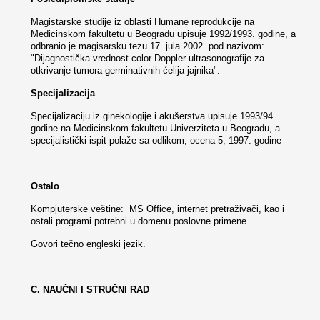
Magistarske studije iz oblasti Humane reprodukcije na
Medicinskom fakultetu u Beogradu upisuje 1992/1993. godine, a
odbranio je magisarsku tezu 17. jula 2002. pod nazivom:
"Dijagnostička vrednost color Doppler ultrasonografije za
otkrivanje tumora germinativnih ćelija jajnika".
Specijalizacija
Specijalizaciju iz ginekologije i akušerstva upisuje 1993/94.
godine na Medicinskom fakultetu Univerziteta u Beogradu, a
specijalistički ispit polaže sa odlikom, ocena 5, 1997. godine
Ostalo
Kompjuterske veštine: MS Office, internet pretraživači, kao i
ostali programi potrebni u domenu poslovne primene.
Govori tečno engleski jezik.
C. NAUČNI I STRUČNI RAD