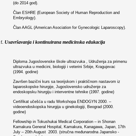
(do 2014 god).
Član ESHRE (European Society of Human Reproduction and
Embryology).
Član AAGL (American Asociation for Gynecologic Laparoscopy).
Usavršavanja i kontinuirana medicinska edukacija
Diploma Jugoslovenske škole ultrazvuka , Udruženja za primenu
ultrazvuka u medicini, biologiji i veterini Srbije, Kragujevac
(1994. godine)
Završen bazični kurs sa teorijskom i praktičnom nastavom iz
laparoskopske hirurgije, Jugoslovensko udruženje za
endoskopsku hirurgiju i interventne tehnike (1997. godine)
Certifikat učešća u radu Workshopa ENDOGYN 2000. –
videoendoskopska hirurgija u ginekologiji, Beograd (2000.
godine)
Fellowship in Tokushukai Medical Corporation – in Shonan
Kamakura General Hospital, Kamakura, Kanagawa, Japan, 17
th
July – 20
th
August 2003. (stručna međunarodna Japansko -