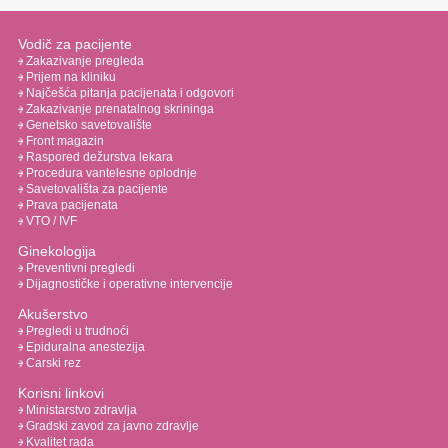
Vodič za pacijente
Zakazivanje pregleda
Prijem na kliniku
Najčešća pitanja pacijenata i odgovori
Zakazivanje prenatalnog skrininga
Genetsko savetovalište
Front magazin
Raspored dežurstva lekara
Procedura vantelesne oplodnje
Savetovališta za pacijente
Prava pacijenata
VTO / IVF
Ginekologija
Preventivni pregledi
Dijagnostičke i operativne intervencije
Akušerstvo
Pregledi u trudnoći
Epiduralna anestezija
Carski rez
Korisni linkovi
Ministarstvo zdravlja
Gradski zavod za javno zdravlje
Kvalitet rada