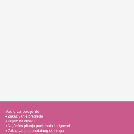
Vodič za pacijente
Zakazivanje pregleda
Prijem na kliniku
Najčešća pitanja pacijenata i odgovori
Zakazivanje prenatalnog skrininga