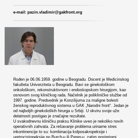
e-mail: pazin.vladimir@gakfront.org
Rođen je 06.06.1959. godine u Beogradu. Docent je Medicinskog
fakulteta Univerziteta u Beogradu. Bavi se ginekološkom
onkološkom, rekonstruktivnom i endoskopskom hirurgijom, kao
osnovom svog kliničkog rada. Načelnik je polikliničke službe od
1997. godine. Predsednik je Konzilijuma za maligne bolesti
ženskog reproduktivnog sistema u GAK „Narodni front“. Jedan je
od najboljih ginekoloških hirurga u Srbiji. U okviru svoje uže
delatnosti postigao je značajne rezultate.
U svakodnevnu kliničku praksu Klinike uveo je nekoliko novih
operativnih zahvata. Za rešavanje problema urinarne stres
inkontinencije to su: kombinacija kolposakropeksije i
uretrocistopeksije po Burch-u ili Peren-u, zatim posteriorni,