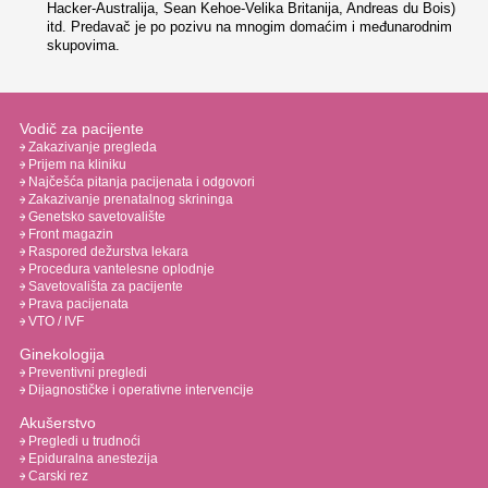
Hacker-Australija, Sean Kehoe-Velika Britanija, Andreas du Bois)
itd. Predavač je po pozivu na mnogim domaćim i međunarodnim
skupovima.
Vodič za pacijente
Zakazivanje pregleda
Prijem na kliniku
Najčešća pitanja pacijenata i odgovori
Zakazivanje prenatalnog skrininga
Genetsko savetovalište
Front magazin
Raspored dežurstva lekara
Procedura vantelesne oplodnje
Savetovališta za pacijente
Prava pacijenata
VTO / IVF
Ginekologija
Preventivni pregledi
Dijagnostičke i operativne intervencije
Akušerstvo
Pregledi u trudnoći
Epiduralna anestezija
Carski rez