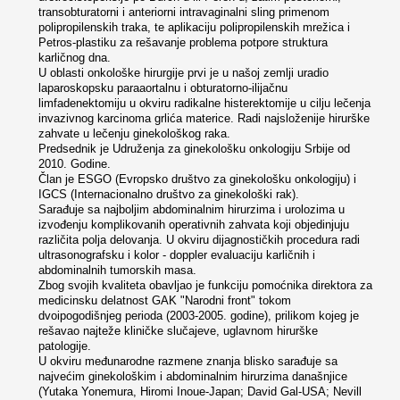
transobturatorni i anteriorni intravaginalni sling primenom
polipropilenskih traka, te aplikaciju polipropilenskih mrežica i
Petros-plastiku za rešavanje problema potpore struktura
karličnog dna.
U oblasti onkološke hirurgije prvi je u našoj zemlji uradio
laparoskopsku paraaortalnu i obturatorno-ilijačnu
limfadenektomiju u okviru radikalne histerektomije u cilju lečenja
invazivnog karcinoma grlića materice. Radi najsloženije hirurške
zahvate u lečenju ginekološkog raka.
Predsednik je Udruženja za ginekološku onkologiju Srbije od
2010. Godine.
Član je ESGO (Evropsko društvo za ginekološku onkologiju) i
IGCS (Internacionalno društvo za ginekološki rak).
Sarađuje sa najboljim abdominalnim hirurzima i urolozima u
izvođenju komplikovanih operativnih zahvata koji objedinjuju
različita polja delovanja. U okviru dijagnostičkih procedura radi
ultrasonografsku i kolor - doppler evaluaciju karličnih i
abdominalnih tumorskih masa.
Zbog svojih kvaliteta obavljao je funkciju pomoćnika direktora za
medicinsku delatnost GAK "Narodni front" tokom
dvoipogodišnjeg perioda (2003-2005. godine), prilikom kojeg je
rešavao najteže kliničke slučajeve, uglavnom hirurške
patologije.
U okviru međunarodne razmene znanja blisko sarađuje sa
najvećim ginekološkim i abdominalnim hirurzima današnjice
(Yutaka Yonemura, Hiromi Inoue-Japan; David Gal-USA; Nevill