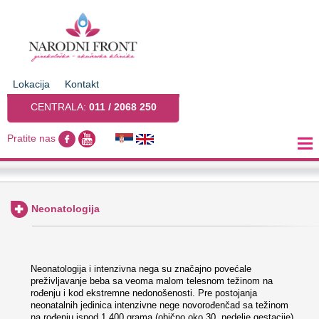
Lokacija
Kontakt
CENTRALA:
011 / 2068 250
Pratite nas
Neonatologija
Neonatologija i intenzivna nega su značajno povećale
preživljavanje beba sa veoma malom telesnom težinom na
rođenju i kod ekstremne nedonošenosti. Pre postojanja
neonatalnih jedinica intenzivne nege novorođenčad sa težinom
na rođenju ispod 1.400 grama (obično oko 30. nedelje gestacije)