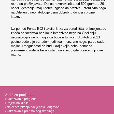
retko su preživljavala. Danas novorođenčad od 500 grama u 26.
nedelji gestacije imaju dobre izglede da prežive. Intenzivna nega
na Odeljenju neonatologije osim dobrobiti, donosi i brojne
izazove.
Uz pomoć Fonda B92 i akcije Bitka za porodilišta, prikupljena su
značajna sredstva bez kojih intenzivna nega na Odeljenju
neonatologije ne bi mogla da bude u funkciji. U oktobru 2013.
godine počela je sa radom jedinica intenzivne nege, pa su sada
majke u mogućnosti da budu kraj svojih beba, odnosno
prevremeno rođene bebe ostaju na klinici, gde borave i njihove
mame.
Vodič za pacijente
Zakazivanje pregleda
Prijem na kliniku
Najčešća pitanja pacijenata i odgovori
Zakazivanje prenatalnog skrininga