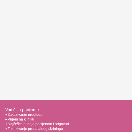
Vodič za pacijente
Zakazivanje pregleda
Prijem na kliniku
Najčešća pitanja pacijenata i odgovori
Zakazivanje prenatalnog skrininga