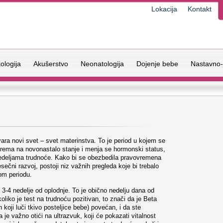
Lokacija
Kontakt
ologija
Akušerstvo
Neonatologija
Dojenje bebe
Nastavno-
ra novi svet – svet materinstva. To je period u kojem se
priprema na novonastalo stanje i menja se hormonski status,
nedeljama trudnoće. Kako bi se obezbedila pravovremena
sečni razvoj, postoji niz važnih pregleda koje bi trebalo
om periodu.
 3-4 nedelje od oplodnje. To je obično nedelju dana od
liko je test na trudnoću pozitivan, to znači da je Beta
oji luči tkivo posteljice bebe) povećan, i da ste
 je važno otići na ultrazvuk, koji će pokazati vitalnost