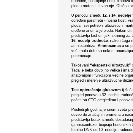
trudnoće, postojanje i broj plodova 
plod u materici ili van nje. Obično s
U periodu između
12. i 14. nedelje
određeni parametri - nosna kost, vr
ploda i svi potrebni ultrazvučni mar
urođene anomalije ploda. Nakon ultr
predstavlja biohemijski skrining za
16. nedelji trudnoće
, nakon čega m
amniocenteza.
Amniocenteza
se pr
već imala dete sa nekom anomalijom 
poremećaje.
Takozvani
“ekspertski ultrazvuk”
s
Tada je beba dovoljno velika i ima d
anatomijom i funkcijom većine orga
pregled i merenje ultrazvučne dužine 
Test opterećenja glukozom
tj šeće
pregled ponovo u 32. nedelji trudno
početi sa CTG pregledima i ponoviti 
Poslednjih godina je širom sveta pred
doveo do značajnih promena u načinu
predstavlja korak između dosadašnji
(amniocenteze, biopsije horionskih
fetalne DNK od 10. nedelje trudnoće