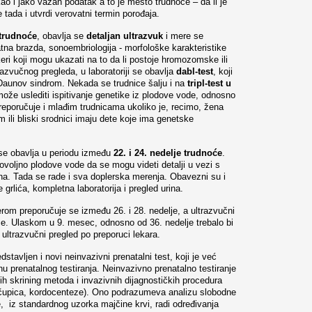
kao i jako važan podatak a to je mesto trudnoće – da li je
e tada i utvrdi verovatni termin porođaja.
 trudnoće
, obavlja se
detaljan ultrazvuk
i mere se
atna brazda, sonoembriologija - morfološke karakteristike
keri koji mogu ukazati na to da li postoje hromozomske ili
azvučnog pregleda, u laboratoriji se obavlja
dabl-test
, koji
 Daunov sindrom. Nekada se trudnice šalju i na
tripl-test u
ože uslediti ispitivanje genetike iz plodove vode, odnosno
eporučuje i mlađim trudnicama ukoliko je, recimo, žena
ili bliski srodnici imaju dete koje ima genetske
e obavlja u periodu između
22. i 24. nedelje trudnoće
.
ovoljno plodove vode da se mogu videti detalji u vezi s
na. Tada se rade i sva doplerska merenja. Obavezni su i
grlića, kompletna laboratorija i pregled urina.
rom preporučuje se između 26. i 28. nedelje, a ultrazvučni
će. Ulaskom u 9. mesec, odnosno od 36. nedelje trebalo bi
ultrazvučni pregled po preporuci lekara.
stavljen i novi neinvazivni prenatalni test, koji je već
 prenatalnog testiranja. Neinvazivno prenatalno testiranje
h skrining metoda i invazivnih dijagnostičkih procedura
 čupica, kordocenteze). Ono podrazumeva analizu slobodne
, iz standardnog uzorka majčine krvi, radi određivanja