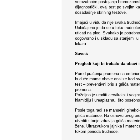
verovatnoće postojanja hromozomski
dijagnostički, ovaj test po svojim 
dosadašnje skrining testove.
Imajući u vidu da nije svaka trudno
Uobičajeno je da se u toku trudnoć
uticati na plod. Svakako je potrebn
odgovorno i u skladu sa stanjem u 
lekara.
Saveti:
Pregledi koji bi trebalo da obav
Pored praćenja promena na embrionu 
buduće mame obave analize kod svo
test – preventivni bris s grlića mate
promena.
Poželjno je uraditi cervikalni i vagin
hlamidiju i ureaplazmu, što posebno 
Posle toga radi se manuelni ginekolo
grlića materice. Na osnovu ovog pr
utvrditi stanje zdravlja grlića materi
žene. Ultrazvukom jajnika i materice
tokom perioda trudnoće.