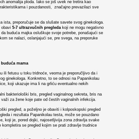
h anomalija ploda. Iako se još uvek ne tretira kao
karakteristikama i pouzdanosti, značajno prevazilazi sve
ća ista, preporučuje se da slušate savete svog ginekologa.
e obavi
5-7 ultrazvučnih pregleda
koji ne mogu negativno
o da buduća majka osluškuje svoje potrebe, ponašajući se
kom se nalazi, oslanjajući se, pre svega, na preporuke
i i buduća mama
ili fetusu u toku tridnoće, veoma je preporučljivo da i
g ginekologa. Konkretno, to se odnosi na Papanikolau
rice, koji ukazuje ima li na grliću eventualno nekih
alni bakteriološki bris, pregled vaginalnog sekreta, bris na
važi za žene koje pate od čestih vaginalnih infekcija.
ški pregled, a poželjno je obaviti i kolposkopski pregled
egleda i rezultata Papanikolau testa, može se pouzdano
ce, koji je, pored dojki, najosetljivija zona zdravlja svake
 kompletira se pregled kojim se prati zdravlje trudnice