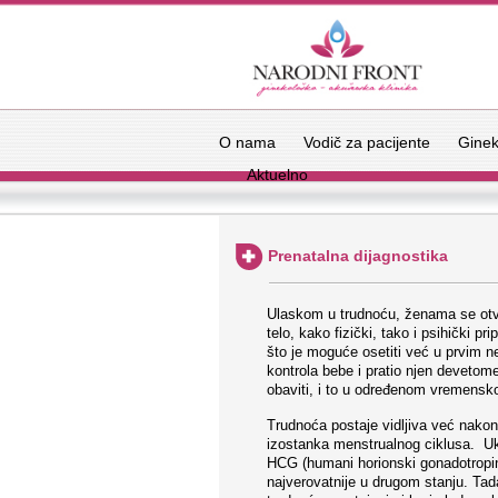
O nama
Vodič za pacijente
Ginek
Aktuelno
Prenatalna dijagnostika
Ulaskom u trudnoću, ženama se otva
telo, kako fizički, tako i psihički 
što je moguće osetiti već u prvim 
kontrola bebe i pratio njen devetome
obaviti, i to u određenom vremensk
Trudnoća postaje vidljiva već nakon
izostanka menstrualnog ciklusa. Uko
HCG (humani horionski gonadotropin k
najverovatnije u drugom stanju. Tada