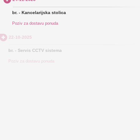
br. - Kancelarijska stolica
Poziv za dostavu ponuda
22-10-2025
br. - Servis CCTV sistema
Poziv za dostavu ponuda
14-10-2025
br. - Profesionalna kolica za
razdvajanje otpada - intenzivna
Poziv za dostavu ponuda
29-09-2025
br. - Višekratne EEG elektrode
Poziv za dostavu ponuda