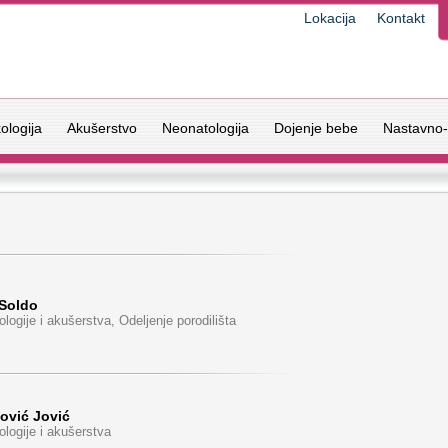
Lokacija
Kontakt
ologija
Akušerstvo
Neonatologija
Dojenje bebe
Nastavno-
 Soldo
ologije i akušerstva, Odeljenje porodilišta
ović Jović
ologije i akušerstva