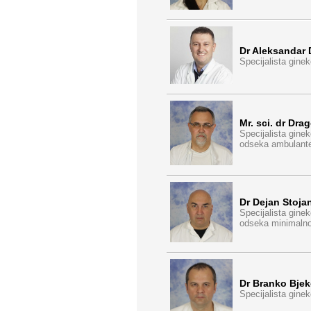
Dr Aleksandar 
Specijalista ginek
Mr. sci. dr Dr
Specijalista ginek
odseka ambulante 
Dr Dejan Stoja
Specijalista ginek
odseka minimalno 
Dr Branko Bjek
Specijalista ginek