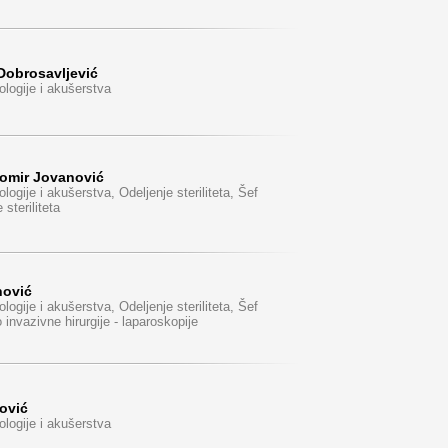
Dobrosavljević
ologije i akušerstva
agomir Jovanović
ologije i akušerstva, Odeljenje steriliteta, Šef
steriliteta
nović
ologije i akušerstva, Odeljenje steriliteta, Šef
invazivne hirurgije - laparoskopije
ović
ologije i akušerstva