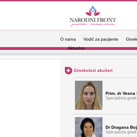
O nama
Vodič za pacijente
Ginek
Aktuelno
Ginekolozi akušeri
Prim. dr Vesna
Specijalista ginek
Dr Dragana Boj
Specijalista ginek