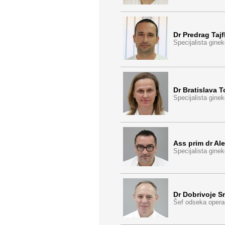
Dr Predrag Tajf
Specijalista ginek
Dr Bratislava 
Specijalista ginek
Ass prim dr Al
Specijalista ginek
Dr Dobrivoje S
Šef odseka operac