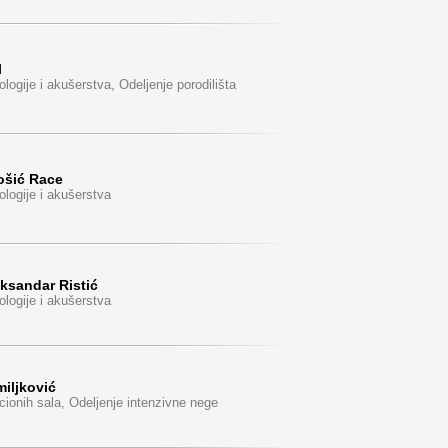
l
ologije i akušerstva, Odeljenje porodilišta
Tošić Race
ologije i akušerstva
eksandar Ristić
ologije i akušerstva
miljković
ionih sala, Odeljenje intenzivne nege